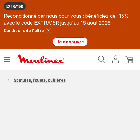
EXTRA15R
Reconditionné par nous pour vous : bénéficiez de -15%
avec le code EXTRA15R jusqu'au 16 août 2026.
Conditions de l'offre
Je découvre
Accueil
Ouvrir
Mon
Mon
Moulinex
le
compte
panie
menu
Spatules, fouets, cuillères