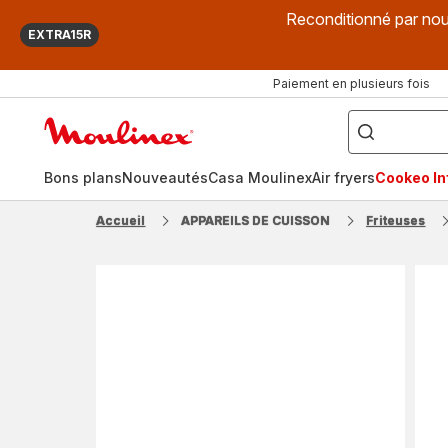
Reconditionné par nou
EXTRA15R
Paiement en plusieurs fois
["Que
recherchez-
Accueil
vous
?",
Moulinex
"Cookeo",
"Air
fryer",
Bons plans
Nouveautés
Casa Moulinex
Air fryers
Cookeo Inf
"Companion"]
Accueil
APPAREILS DE CUISSON
Friteuses