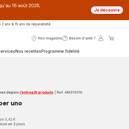
qu'au 16 août 2026.
Je découvre
 2 ans & 15 ans de réparabilité
Nos magasins
Besoin d'aide ?
Nos
Besoin
Mon
Mon
magasins
d'aide
compte
panier
ervices
Nos recettes
Programme fidélité
?
nex depuis
l’entrepôt produits
|
Ref: AM314010
uper uno
on 0,42 €
ison en 3 jours