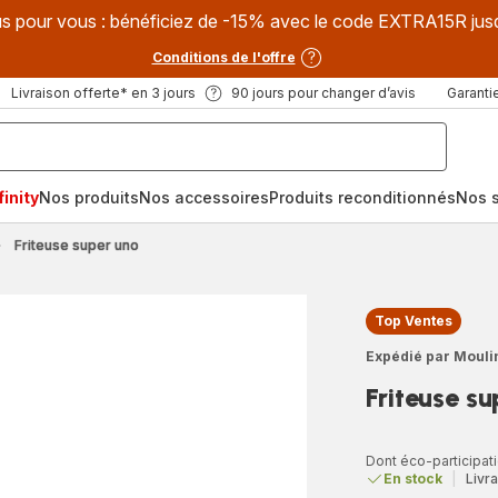
s pour vous : bénéficiez de -15% avec le code EXTRA15R jus
Conditions de l'offre
Livraison offerte* en 3 jours
90 jours pour changer d’avis
Garantie
inity
Nos produits
Nos accessoires
Produits reconditionnés
Nos s
Friteuse super uno
Top Ventes
Expédié par Mouli
Friteuse s
Dont éco-participati
En stock
|
Livra