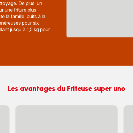
ttoyage. De plus, un
ur une friture plus
e la famille, cuits à la
généreuses pour six
lant jusqu'à 1,5 kg pour
Les avantages du Friteuse super uno