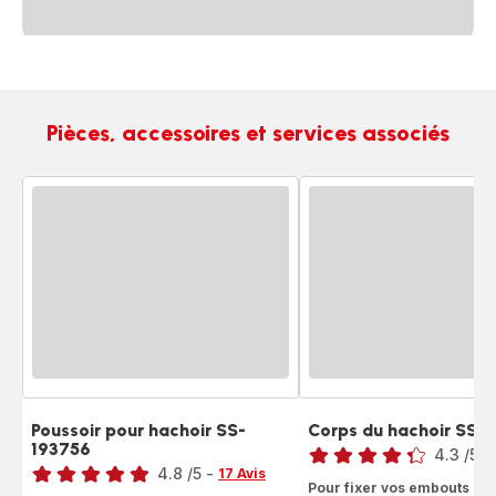
Pièces, accessoires et services associés
Poussoir pour hachoir SS-
Corps du hachoir SS-
Note
193756
Note
4.3
/5
-
4.8
/5
-
17 Avis
ratings.4.3
Pour fixer vos embouts râp
ratings.4.8