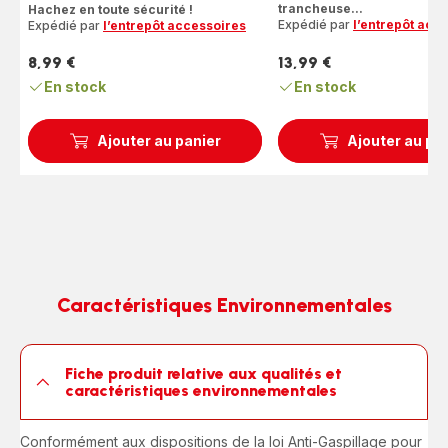
trancheuse...
Hachez en toute sécurité !
Expédié par
l’entrepôt acc
Expédié par
l’entrepôt accessoires
8,99 €
13,99 €
Prix
Prix
En stock
En stock
Ajouter au panier
Ajouter au pa
Caractéristiques Environnementales
Fiche produit relative aux qualités et
caractéristiques environnementales
Conformément aux dispositions de la loi Anti-Gaspillage pour