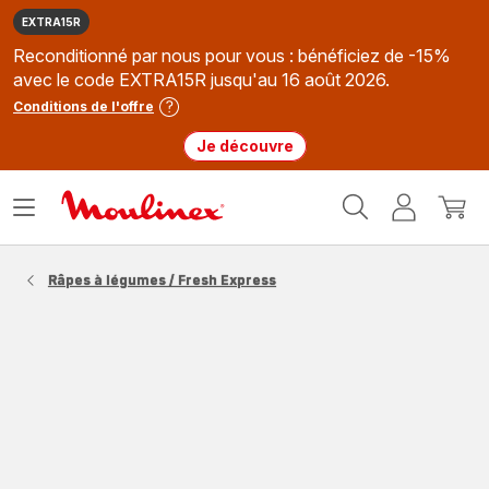
EXTRA15R
Reconditionné par nous pour vous : bénéficiez de -15%
avec le code EXTRA15R jusqu'au 16 août 2026.
Conditions de l'offre
Je découvre
Accueil
Ouvrir
Mon
Mon
Moulinex
le
compte
panie
menu
Râpes à légumes / Fresh Express