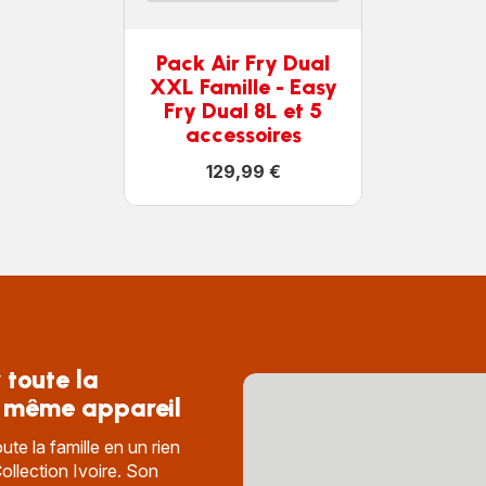
Pack Air Fry Dual
XXL Famille - Easy
Fry Dual 8L et 5
accessoires
129,99 €
Voir
plus...
-
Pack
Air
Fry
Dual
XXL
Famille
-
Easy
Fry
 toute la
Dual
t même appareil
8L
et
5
te la famille en un rien
accessoires
-
llection Ivoire. Son
129,99 €