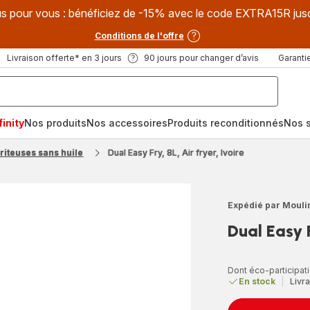
s pour vous : bénéficiez de -15% avec le code EXTRA15R jus
Conditions de l'offre
Livraison offerte* en 3 jours
90 jours pour changer d’avis
Garantie
inity
Nos produits
Nos accessoires
Produits reconditionnés
Nos s
Friteuses sans huile
Dual Easy Fry, 8L, Air fryer, Ivoire
Expédié par Mouli
Dual Easy F
Dont éco-participati
En stock
|
Livra