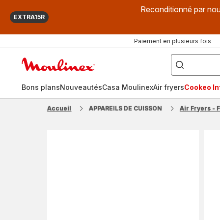
Reconditionné par nou
EXTRA15R
Paiement en plusieurs fois
["Que
recherchez-
Accueil
vous
?",
Moulinex
"Cookeo",
"Air
fryer",
Bons plans
Nouveautés
Casa Moulinex
Air fryers
Cookeo Inf
"Companion"]
Accueil
APPAREILS DE CUISSON
Air Fryers - 