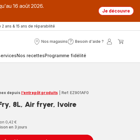
qu'au 16 août 2026.
Je découvre
 2 ans & 15 ans de réparabilité
Nos magasins
Besoin d'aide ?
Nos
Besoin
Mon
Mon
magasins
d'aide
compte
panier
ervices
Nos recettes
Programme fidélité
?
nex depuis
l’entrepôt produits
|
Ref: EZ901AF0
ry, 8L, Air fryer, Ivoire
on 0,42 €
ison en 3 jours