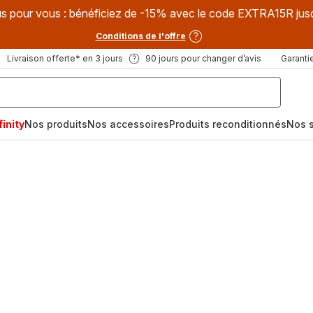
s pour vous : bénéficiez de -15% avec le code EXTRA15R jus
Conditions de l'offre
Livraison offerte* en 3 jours
90 jours pour changer d’avis
Garantie
inity
Nos produits
Nos accessoires
Produits reconditionnés
Nos s