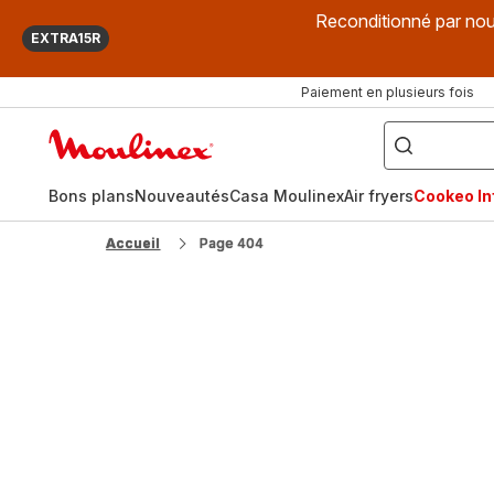
Reconditionné par nou
EXTRA15R
Paiement en plusieurs fois
["Que
recherchez-
Accueil
vous
?",
Moulinex
"Cookeo",
"Air
fryer",
Bons plans
Nouveautés
Casa Moulinex
Air fryers
Cookeo Inf
"Companion"]
Accueil
Page 404