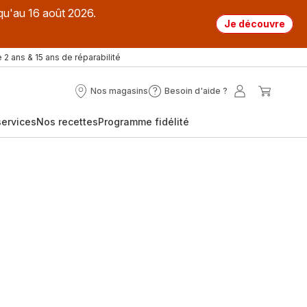
qu'au 16 août 2026.
Je découvre
 2 ans & 15 ans de réparabilité
Nos magasins
Besoin d'aide ?
Nos
Besoin
Mon
Mon
magasins
d'aide
compte
panier
ervices
Nos recettes
Programme fidélité
?