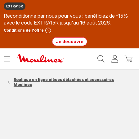
EXTRA15R
Reconditionné par nous pour vous : bénéficiez de -15%
avec le code EXTRA15R jusqu'au 16 août 2026.
Conditions de l'offre
Je découvre
Accueil
Ouvrir
Mon
Mon
Moulinex
le
compte
panie
menu
Boutique en ligne pièces détachées et accessoires
Moulinex