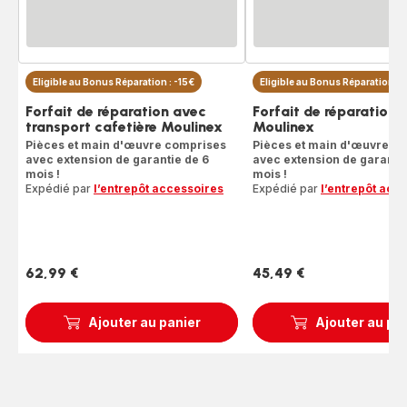
Eligible au Bonus Réparation : -15€
Eligible au Bonus Réparation : 
Forfait de réparation avec
Forfait de réparation 
transport cafetière Moulinex
Moulinex
Pièces et main d'œuvre comprises
Pièces et main d'œuvre c
avec extension de garantie de 6
avec extension de garantie
mois !
mois !
Expédié par
l’entrepôt accessoires
Expédié par
l’entrepôt acc
62,99 €
45,49 €
Prix
Prix
Ajouter au panier
Ajouter au pa