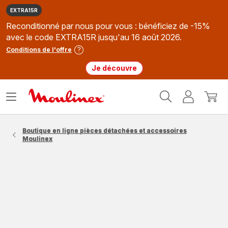
EXTRA15R
Reconditionné par nous pour vous : bénéficiez de -15%
avec le code EXTRA15R jusqu'au 16 août 2026.
Conditions de l'offre
Je découvre
Accueil
Ouvrir
Mon
Mon
Moulinex
le
compte
panie
menu
Boutique en ligne pièces détachées et accessoires
Moulinex