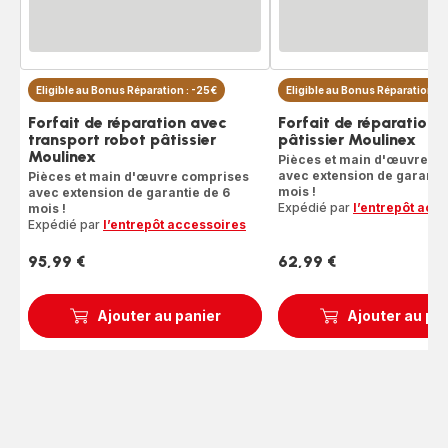
Eligible au Bonus Réparation : -25€
Eligible au Bonus Réparation : 
Forfait de réparation avec
Forfait de réparation 
transport robot pâtissier
pâtissier Moulinex
Moulinex
Pièces et main d'œuvre c
avec extension de garantie
Pièces et main d'œuvre comprises
mois !
avec extension de garantie de 6
Expédié par
l’entrepôt acc
mois !
Expédié par
l’entrepôt accessoires
95,99 €
62,99 €
Prix
Prix
Ajouter au panier
Ajouter au pa