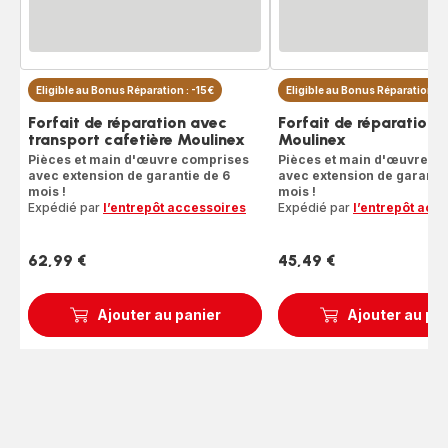
Eligible au Bonus Réparation : -15€
Eligible au Bonus Réparation : 
Forfait de réparation avec
Forfait de réparation 
transport cafetière Moulinex
Moulinex
Pièces et main d'œuvre comprises
Pièces et main d'œuvre c
avec extension de garantie de 6
avec extension de garantie
mois !
mois !
Expédié par
l’entrepôt accessoires
Expédié par
l’entrepôt acc
62,99 €
45,49 €
Prix
Prix
Ajouter au panier
Ajouter au pa