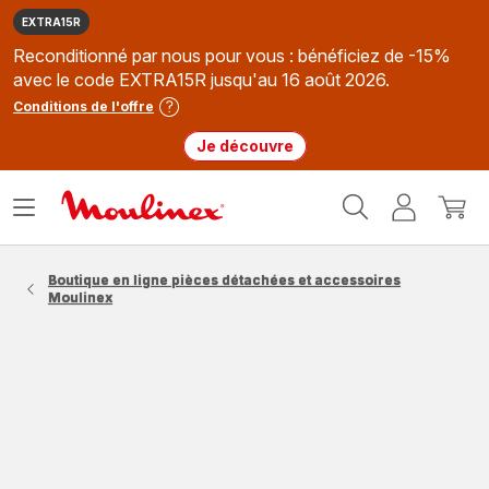
EXTRA15R
Reconditionné par nous pour vous : bénéficiez de -15%
avec le code EXTRA15R jusqu'au 16 août 2026.
Conditions de l'offre
Je découvre
Accueil
Ouvrir
Mon
Mon
Moulinex
le
compte
panie
menu
Boutique en ligne pièces détachées et accessoires
Moulinex