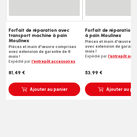
Forfait de réparation avec
Forfait de réparation
transport machine à pain
à pain Moulinex
Moulinex
Pièces et main d'œuvre c
avec extension de garantie
Pièces et main d'œuvre comprises
mois !
avec extension de garantie de 6
Expédié par
l’entrepôt acc
mois !
Expédié par
l’entrepôt accessoires
81,49 €
53,99 €
Prix
Prix
Ajouter au panier
Ajouter au pa