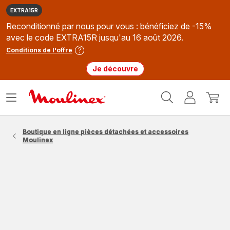
EXTRA15R
Reconditionné par nous pour vous : bénéficiez de -15%
avec le code EXTRA15R jusqu'au 16 août 2026.
Conditions de l'offre
Je découvre
Accueil
Ouvrir
Mon
Mon
Moulinex
le
compte
panie
menu
Boutique en ligne pièces détachées et accessoires
Moulinex