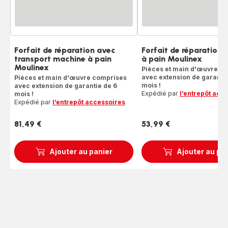
Forfait de réparation avec
Forfait de réparation
transport machine à pain
à pain Moulinex
Moulinex
Pièces et main d'œuvre c
avec extension de garantie
Pièces et main d'œuvre comprises
mois !
avec extension de garantie de 6
Expédié par
l’entrepôt acc
mois !
Expédié par
l’entrepôt accessoires
81,49 €
53,99 €
Prix
Prix
Ajouter au panier
Ajouter au pa