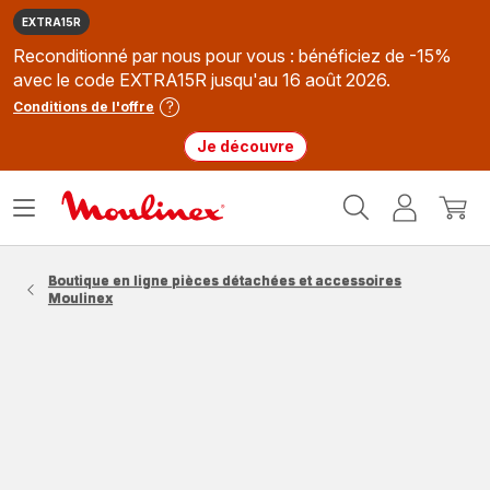
EXTRA15R
Reconditionné par nous pour vous : bénéficiez de -15%
avec le code EXTRA15R jusqu'au 16 août 2026.
Conditions de l'offre
Je découvre
Accueil
Ouvrir
Mon
Mon
Moulinex
le
compte
panie
menu
Boutique en ligne pièces détachées et accessoires
Moulinex