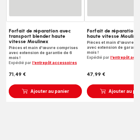
Forfait de réparation avec
Forfait de réparation 
transport blender haute
haute vitesse Mouline
vitesse Moulinex
Pièces et main d'œuvre c
avec extension de garantie
Pièces et main d'œuvre comprises
mois !
avec extension de garantie de 6
Expédié par
l’entrepôt acc
mois !
Expédié par
l’entrepôt accessoires
71,49 €
47,99 €
Prix
Prix
Ajouter au panier
Ajouter au pa