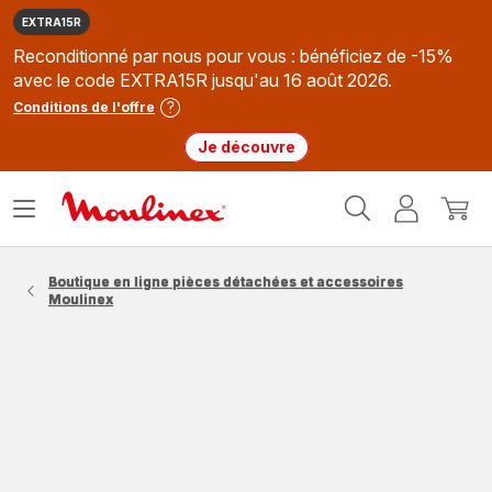
EXTRA15R
Reconditionné par nous pour vous : bénéficiez de -15%
avec le code EXTRA15R jusqu'au 16 août 2026.
Conditions de l'offre
Je découvre
Accueil
Ouvrir
Mon
Mon
Moulinex
le
compte
panie
menu
Boutique en ligne pièces détachées et accessoires
Moulinex