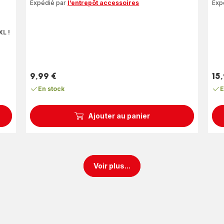
Expédié par
l’entrepôt accessoires
Exp
XL !
9,99 €
15
Prix
Prix
En stock
E
Ajouter au panier
Voir plus...