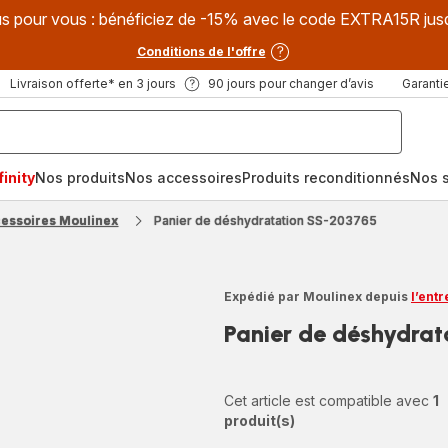
s pour vous : bénéficiez de -15% avec le code EXTRA15R jus
Conditions de l'offre
Livraison offerte* en 3 jours
90 jours pour changer d’avis
Garantie
inity
Nos produits
Nos accessoires
Produits reconditionnés
Nos s
cessoires Moulinex
Panier de déshydratation SS-203765
Expédié par Moulinex depuis
l’ent
Panier de déshydra
Cet article est compatible avec
1
produit(s)