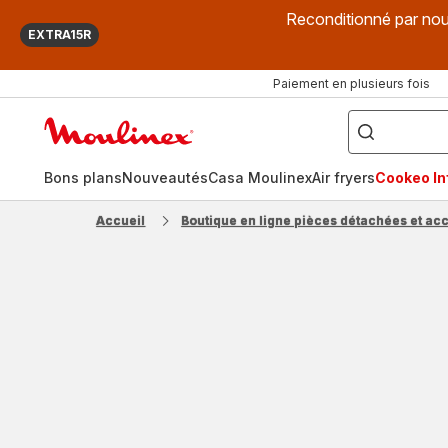
Reconditionné par nou
EXTRA15R
Paiement en plusieurs fois
["Que
recherchez-
Accueil
vous
?",
Moulinex
"Cookeo",
"Air
fryer",
Bons plans
Nouveautés
Casa Moulinex
Air fryers
Cookeo Inf
"Companion"]
Accueil
Boutique en ligne pièces détachées et ac