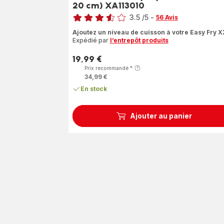
20 cm) XA113010
Note
3.5
/5
-
56 Avis
ratings.3.5
Ajoutez un niveau de cuisson à votre Easy Fry X
Expédié par
l’entrepôt produits
19,99 €
Prix
Prix recommandé
*
34,99 €
En stock
Ajouter au panier