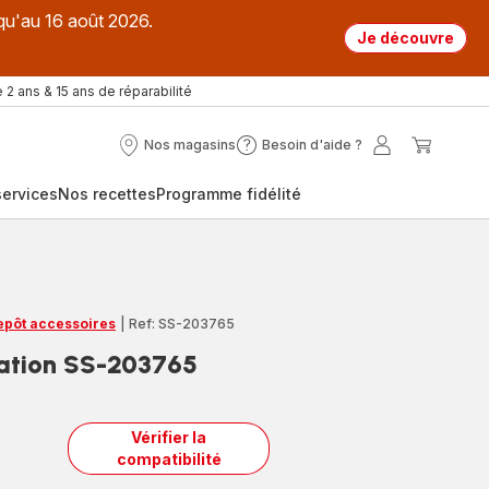
qu'au 16 août 2026.
Je découvre
 2 ans & 15 ans de réparabilité
Nos magasins
Besoin d'aide ?
Nos
Besoin
Mon
Mon
magasins
d'aide
compte
panier
ervices
Nos recettes
Programme fidélité
?
repôt accessoires
|
Ref: SS-203765
tation SS-203765
Vérifier la
compatibilité