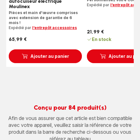
autocuiseur électrique
Expédié par
l’entrepôt acc
Moulinex
Pièces et main d'œuvre comprises
avec extension de garantie de 6
mois !
Expédié par
l’entrepôt accessoires
21,99 €
Prix
65,99 €
En stock
Prix
Ajouter au panier
Ajouter au pa
Conçu pour 84 produit(s)
Afin de vous assurer que cet article est bien compatible
avec votre appareil, veuillez saisir la référence de votre
produit dans la barre de recherche ci-dessous ou vous
référez au tableau