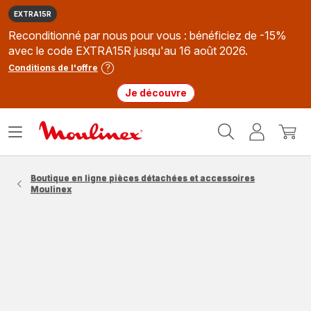
EXTRA15R
Reconditionné par nous pour vous : bénéficiez de -15%
avec le code EXTRA15R jusqu'au 16 août 2026.
Conditions de l'offre
Je découvre
Accueil
Ouvrir
Mon
Mon
Moulinex
le
compte
panie
menu
Boutique en ligne pièces détachées et accessoires
Moulinex