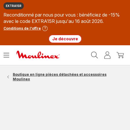
EXTRA15R
Reconditionné par nous pour vous : bénéficiez de -15%
avec le code EXTRA15R jusqu'au 16 août 2026.
Conditions de l'offre
Je découvre
Accueil
Ouvrir
Mon
Mon
Moulinex
le
compte
panie
menu
Boutique en ligne pièces détachées et accessoires
Moulinex