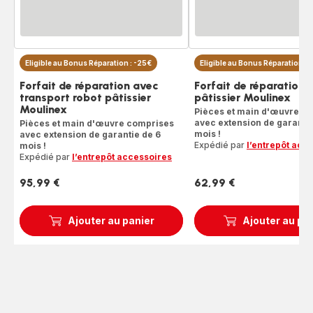
Eligible au Bonus Réparation : -25€
Eligible au Bonus Réparation : 
Forfait de réparation avec
Forfait de réparation 
transport robot pâtissier
pâtissier Moulinex
Moulinex
Pièces et main d'œuvre c
avec extension de garantie
Pièces et main d'œuvre comprises
mois !
avec extension de garantie de 6
Expédié par
l’entrepôt acc
mois !
Expédié par
l’entrepôt accessoires
95,99 €
62,99 €
Prix
Prix
Ajouter au panier
Ajouter au pa