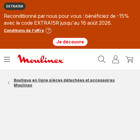
EXTRA15R
Reconditionné par nous pour vous : bénéficiez de -15%
avec le code EXTRA15R jusqu'au 16 août 2026.
Conditions de l'offre
Je découvre
Accueil
Ouvrir
Mon
Mon
Moulinex
le
compte
panie
menu
Boutique en ligne pièces détachées et accessoires
Moulinex