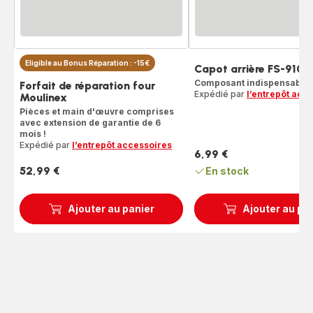
Eligible au Bonus Réparation : -15€
Capot arrière FS-91
Composant indispensable 
Forfait de réparation four
Expédié par
l’entrepôt acc
Moulinex
Pièces et main d'œuvre comprises
avec extension de garantie de 6
mois !
Expédié par
l’entrepôt accessoires
6,99 €
Prix
52,99 €
En stock
Prix
Ajouter au panier
Ajouter au pa