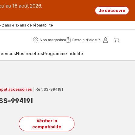
qu'au 16 août 2026.
Je découvre
 2 ans & 15 ans de réparabilité
Nos magasins
Besoin d'aide ?
Nos
Besoin
Mon
Mon
magasins
d'aide
compte
panier
ervices
Nos recettes
Programme fidélité
?
repôt accessoires
|
Ref: SS-994191
r SS-994191
Vérifier la
compatibilité