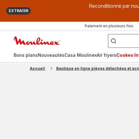
Reconditionné par nou
EXTRA15R
Paiement en plusieurs fois
["Que
recherchez-
Accueil
vous
?",
Moulinex
"Cookeo",
"Air
fryer",
Bons plans
Nouveautés
Casa Moulinex
Air fryers
Cookeo Inf
"Companion"]
Accueil
Boutique en ligne pièces détachées et ac