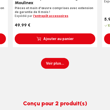
Exp
Moulinex
ion
Pièces et main d'œuvre comprises avec extension
de garantie de 6 mois !
Expédié par
l’entrepôt accessoires
5,
Prix
49,99 €
E
Prix
Ajouter au panier
Voir plus...
Conçu pour 2 produit(s)