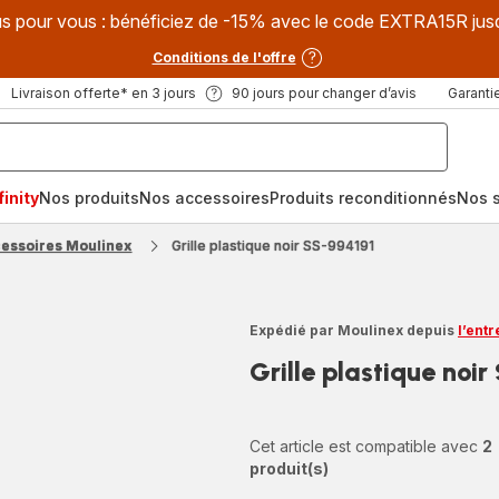
s pour vous : bénéficiez de -15% avec le code EXTRA15R jus
Conditions de l'offre
Livraison offerte* en 3 jours
90 jours pour changer d’avis
Garantie
inity
Nos produits
Nos accessoires
Produits reconditionnés
Nos s
cessoires Moulinex
Grille plastique noir SS-994191
Expédié par Moulinex depuis
l’ent
Grille plastique noi
Cet article est compatible avec
2
produit(s)