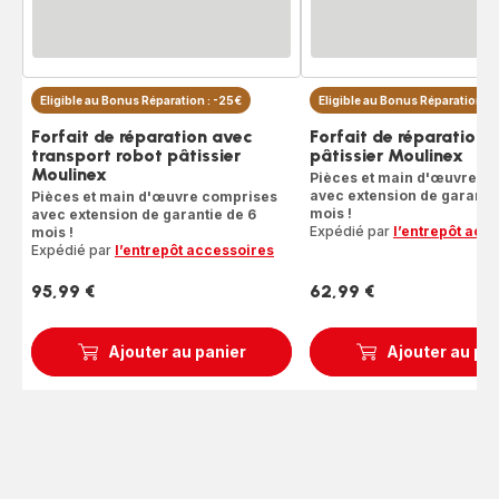
Eligible au Bonus Réparation : -25€
Eligible au Bonus Réparation : 
Forfait de réparation avec
Forfait de réparation 
transport robot pâtissier
pâtissier Moulinex
Moulinex
Pièces et main d'œuvre c
avec extension de garantie
Pièces et main d'œuvre comprises
mois !
avec extension de garantie de 6
Expédié par
l’entrepôt acc
mois !
Expédié par
l’entrepôt accessoires
95,99 €
62,99 €
Prix
Prix
Ajouter au panier
Ajouter au pa