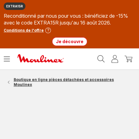
EXTRA15R
Reconditionné par nous pour vous : bénéficiez de -15%
avec le code EXTRA15R jusqu'au 16 août 2026.
Conditions de l'offre
Je découvre
Accueil
Ouvrir
Mon
Mon
Moulinex
le
compte
panie
menu
Boutique en ligne pièces détachées et accessoires
Moulinex