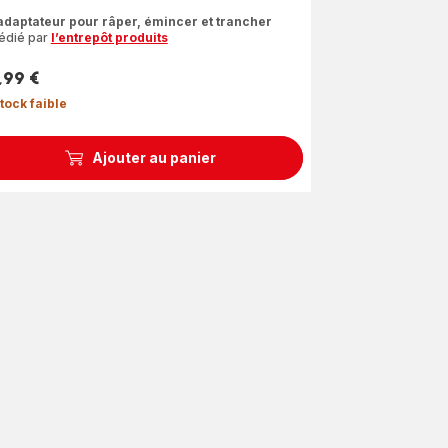
s
 adaptateur pour râper, émincer et trancher
édié par
l’entrepôt produits
les
yenne)
,99 €
tock faible
Ajouter au panier