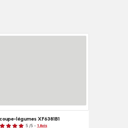
coupe-légumes XF6381B1
5
/5
-
1 Avis