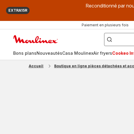
Reconditionné par nou
EXTRA15R
Paiement en plusieurs fois
["Que
recherchez-
Accueil
vous
?",
Moulinex
"Cookeo",
"Air
fryer",
Bons plans
Nouveautés
Casa Moulinex
Air fryers
Cookeo Inf
"Companion"]
Accueil
Boutique en ligne pièces détachées et ac