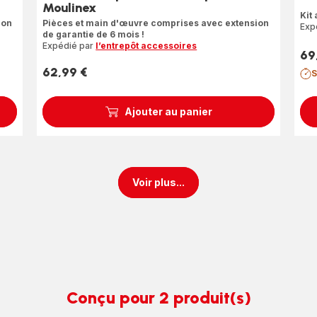
Moulinex
Avi
Kit
5
ion
Pièces et main d'œuvre comprises avec extension
Exp
de garantie de 6 mois !
étoi
Expédié par
l’entrepôt accessoires
(mo
69
Prix
62,99 €
S
Prix
Ajouter au panier
Voir plus...
Conçu pour 2 produit(s)