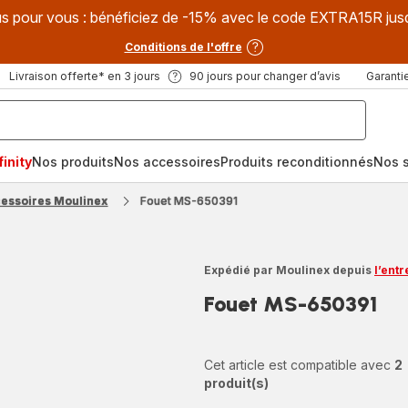
s pour vous : bénéficiez de -15% avec le code EXTRA15R jus
Conditions de l'offre
Livraison offerte* en 3 jours
90 jours pour changer d’avis
Garantie
inity
Nos produits
Nos accessoires
Produits reconditionnés
Nos s
cessoires Moulinex
Fouet MS-650391
Expédié par Moulinex depuis
l’ent
Fouet MS-650391
Cet article est compatible avec
2
produit(s)