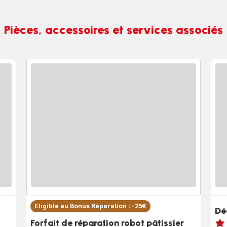
Pièces, accessoires et services associés
Eligible au Bonus Réparation : -25€
Dé
Note
Forfait de réparation robot pâtissier