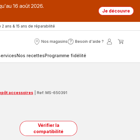
qu'au 16 août 2026.
Je découvre
 2 ans & 15 ans de réparabilité
Nos magasins
Besoin d'aide ?
Nos
Besoin
Mon
Mon
magasins
d'aide
compte
panier
ervices
Nos recettes
Programme fidélité
?
repôt accessoires
|
Ref: MS-650391
Vérifier la
compatibilité