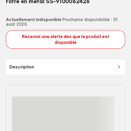
Filtre en métal SS-9100062426
Actuellement indisponible
Prochaine disponibilité : 31
août 2026
Recevoir une alerte dès que le produit est
Filtre
disponible
en
métal
SS-
9100062426
Description