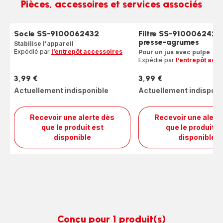
Pièces, accessoires et services associés
Socle SS-9100062432
Filtre SS-9100062427
presse-agrumes
Stabilise l'appareil
Expédié par
l’entrepôt accessoires
Pour un jus avec pulpe
Expédié par
l’entrepôt acc
3,99 €
3,99 €
Prix
Prix
Actuellement indisponible
Actuellement indisponi
Recevoir une alerte dès
Recevoir une alert
que le produit est
que le produit e
Socle
Filtre
disponible
disponible
SS-
SS-
9100062432
9100
pour
press
agru
Conçu pour 1 produit(s)