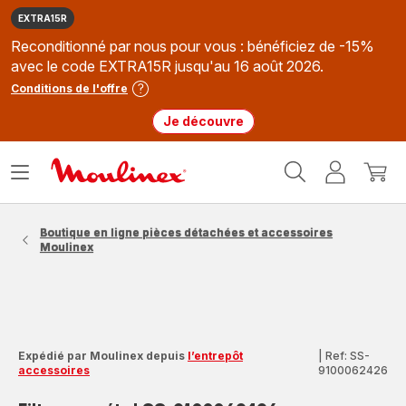
EXTRA15R
Reconditionné par nous pour vous : bénéficiez de -15%
avec le code EXTRA15R jusqu'au 16 août 2026.
Conditions de l'offre
Je découvre
Accueil
Ouvrir
Mon
Mon
Moulinex
le
compte
panie
menu
Boutique en ligne pièces détachées et accessoires
Moulinex
Expédié par Moulinex depuis
l’entrepôt
|
Ref: SS-
accessoires
9100062426