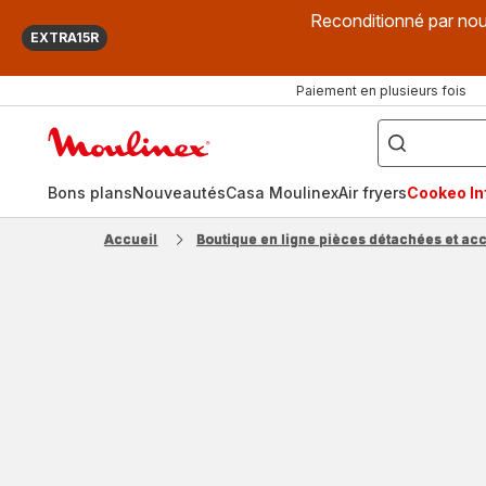
Reconditionné par nou
EXTRA15R
Paiement en plusieurs fois
["Que
recherchez-
Accueil
vous
?",
Moulinex
"Cookeo",
"Air
fryer",
Bons plans
Nouveautés
Casa Moulinex
Air fryers
Cookeo Inf
"Companion"]
Accueil
Boutique en ligne pièces détachées et ac