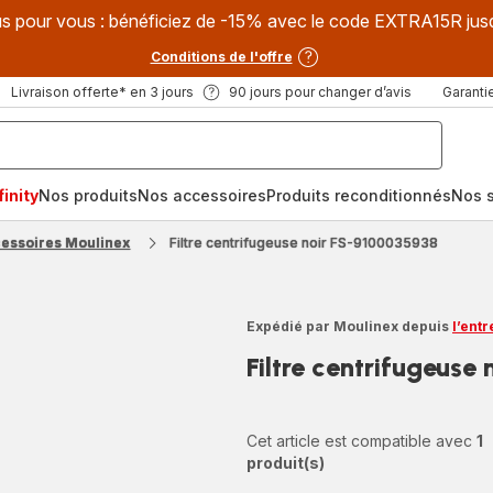
s pour vous : bénéficiez de -15% avec le code EXTRA15R jus
Conditions de l'offre
Livraison offerte* en 3 jours
90 jours pour changer d’avis
Garantie
inity
Nos produits
Nos accessoires
Produits reconditionnés
Nos s
cessoires Moulinex
Filtre centrifugeuse noir FS-9100035938
Expédié par Moulinex depuis
l’ent
Filtre centrifugeuse
Cet article est compatible avec
1
produit(s)