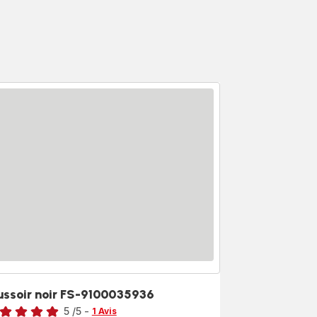
ussoir noir FS-9100035936
5
/5
-
1 Avis