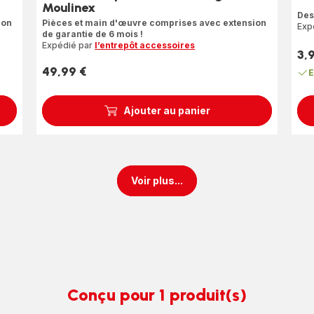
Moulinex
Avi
Des
5
ion
Pièces et main d'œuvre comprises avec extension
Exp
de garantie de 6 mois !
étoi
Expédié par
l’entrepôt accessoires
(mo
3,
Prix
49,99 €
E
Prix
Ajouter au panier
Voir plus...
Conçu pour 1 produit(s)