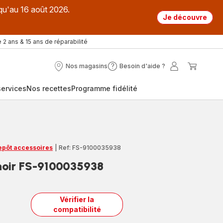
qu'au 16 août 2026.
Je découvre
 2 ans & 15 ans de réparabilité
Nos magasins
Besoin d'aide ?
Nos
Besoin
Mon
Mon
magasins
d'aide
compte
panier
ervices
Nos recettes
Programme fidélité
?
repôt accessoires
|
Ref: FS-9100035938
 noir FS-9100035938
Vérifier la
compatibilité