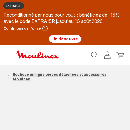
EXTRA15R
Reconditionné par nous pour vous : bénéficiez de -15%
avec le code EXTRA15R jusqu'au 16 août 2026.
Conditions de l'offre
Je découvre
Accueil
Ouvrir
Mon
Mon
Moulinex
le
compte
panie
menu
Boutique en ligne pièces détachées et accessoires
Moulinex