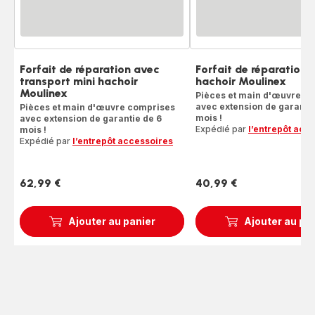
Forfait de réparation avec
Forfait de réparation 
transport mini hachoir
hachoir Moulinex
Moulinex
Pièces et main d'œuvre c
avec extension de garantie
Pièces et main d'œuvre comprises
mois !
avec extension de garantie de 6
Expédié par
l’entrepôt acc
mois !
Expédié par
l’entrepôt accessoires
62,99 €
40,99 €
Prix
Prix
Ajouter au panier
Ajouter au pa