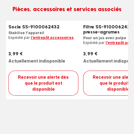
Pièces, accessoires et services associés
Socle SS-9100062432
Filtre SS-9100062427
presse-agrumes
Stabilise l'appareil
Expédié par
l’entrepôt accessoires
Pour un jus avec pulpe
Expédié par
l’entrepôt acc
3,99 €
3,99 €
Prix
Prix
Actuellement indisponible
Actuellement indisponi
Recevoir une alerte dès
Recevoir une alert
que le produit est
que le produit e
Socle
Filtre
disponible
disponible
SS-
SS-
9100062432
9100
pour
press
agru