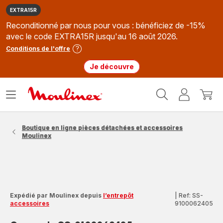
EXTRA15R
Reconditionné par nous pour vous : bénéficiez de -15%
avec le code EXTRA15R jusqu'au 16 août 2026.
Conditions de l'offre
Je découvre
Accueil
Ouvrir
Mon
Mon
Moulinex
le
compte
panie
menu
Boutique en ligne pièces détachées et accessoires
Moulinex
Expédié par Moulinex depuis
l’entrepôt
|
Ref: SS-
accessoires
9100062405