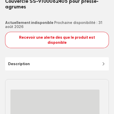
Couvercle SS-9100062405 pour presse-
agrumes
Actuellement indisponible
Prochaine disponibilité : 31
août 2026
Recevoir une alerte dès que le produit est
Couvercle
disponible
SS-
9100062405
pour
presse-
Description
agrumes