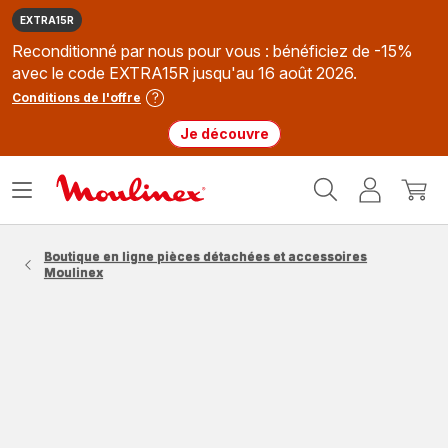
EXTRA15R
Reconditionné par nous pour vous : bénéficiez de -15%
avec le code EXTRA15R jusqu'au 16 août 2026.
Conditions de l'offre
Je découvre
Accueil
Ouvrir
Mon
Mon
Moulinex
le
compte
panie
menu
Boutique en ligne pièces détachées et accessoires
Moulinex