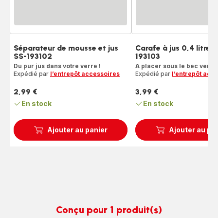
Séparateur de mousse et jus
Carafe à jus 0,4 litre 
SS-193102
193103
Du pur jus dans votre verre !
A placer sous le bec verse
Expédié par
l’entrepôt accessoires
Expédié par
l’entrepôt acc
2,99 €
3,99 €
Prix
Prix
En stock
En stock
Ajouter au panier
Ajouter au pa
Conçu pour 1 produit(s)