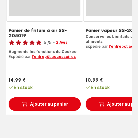
Panier de friture à air SS-
Panier vapeur SS-205
205019
Note
Conserve les bienfaits de 
aliments
5
/5
-
2 Avis
Expédié par
l’entrepôt acc
Avis
Augmente les fonctions du Cookeo
5
Expédié par
l’entrepôt accessoires
étoiles
(moyenne)
14,99 €
10,99 €
Prix
Prix
En stock
En stock
Ajouter au panier
Ajouter au pa