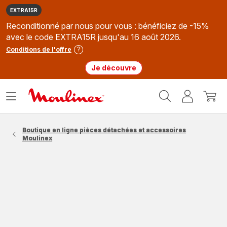
EXTRA15R
Reconditionné par nous pour vous : bénéficiez de -15%
avec le code EXTRA15R jusqu'au 16 août 2026.
Conditions de l'offre
Je découvre
Accueil
Ouvrir
Mon
Mon
Moulinex
le
compte
panie
menu
Boutique en ligne pièces détachées et accessoires
Moulinex