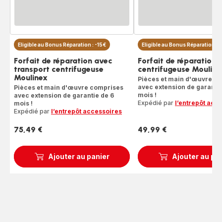
Eligible au Bonus Réparation : -15€
Eligible au Bonus Réparation : 
Forfait de réparation avec
Forfait de réparation
transport centrifugeuse
centrifugeuse Mouline
Moulinex
Pièces et main d'œuvre c
avec extension de garantie
Pièces et main d'œuvre comprises
mois !
avec extension de garantie de 6
Expédié par
l’entrepôt acc
mois !
Expédié par
l’entrepôt accessoires
75,49 €
49,99 €
Prix
Prix
Ajouter au panier
Ajouter au pa