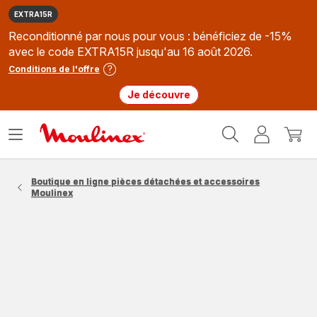
EXTRA15R
Reconditionné par nous pour vous : bénéficiez de -15%
avec le code EXTRA15R jusqu'au 16 août 2026.
Conditions de l'offre
Je découvre
Accueil
Ouvrir
Mon
Mon
Moulinex
le
compte
panie
menu
Boutique en ligne pièces détachées et accessoires
Moulinex