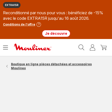
EXTRA15R
Reconditionné par nous pour vous : bénéficiez de -15%
avec le code EXTRA15R jusqu'au 16 août 2026.
Conditions de l'offre
Je découvre
Accueil
Ouvrir
Mon
Mon
Moulinex
le
compte
panie
menu
Boutique en ligne pièces détachées et accessoires
Moulinex