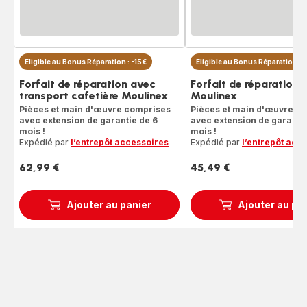
Eligible au Bonus Réparation : -15€
Eligible au Bonus Réparation : 
Forfait de réparation avec
Forfait de réparation 
transport cafetière Moulinex
Moulinex
Pièces et main d'œuvre comprises
Pièces et main d'œuvre c
avec extension de garantie de 6
avec extension de garantie
mois !
mois !
Expédié par
l’entrepôt accessoires
Expédié par
l’entrepôt acc
62,99 €
45,49 €
Prix
Prix
Ajouter au panier
Ajouter au pa