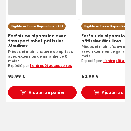
Eligible au Bonus Réparation : -25€
Eligible au Bonus Réparation : 
Forfait de réparation avec
Forfait de réparation 
transport robot pâtissier
pâtissier Moulinex
Moulinex
Pièces et main d'œuvre c
avec extension de garantie
Pièces et main d'œuvre comprises
mois !
avec extension de garantie de 6
Expédié par
l’entrepôt acc
mois !
Expédié par
l’entrepôt accessoires
95,99 €
62,99 €
Prix
Prix
Ajouter au panier
Ajouter au pa