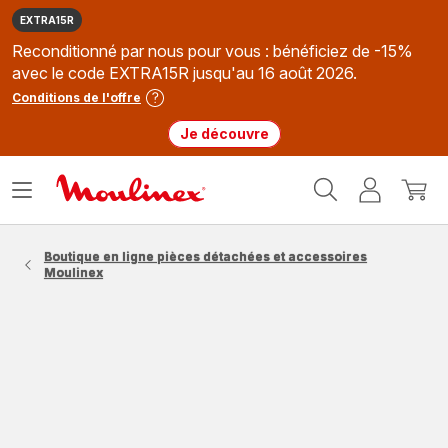
EXTRA15R
Reconditionné par nous pour vous : bénéficiez de -15%
avec le code EXTRA15R jusqu'au 16 août 2026.
Conditions de l'offre
Je découvre
Accueil
Ouvrir
Mon
Mon
Moulinex
le
compte
panie
menu
Boutique en ligne pièces détachées et accessoires
Moulinex