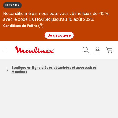
EXTRA15R
Reconditionné par nous pour vous : bénéficiez de -15%
avec le code EXTRA15R jusqu'au 16 août 2026.
Conditions de l'offre
Je découvre
Accueil
Ouvrir
Mon
Mon
Moulinex
le
compte
panie
menu
Boutique en ligne pièces détachées et accessoires
Moulinex