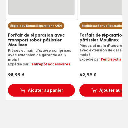
Eligible au Bonus Réparation : -25€
Eligible au Bonus Réparation : 
Forfait de réparation avec
Forfait de réparation 
transport robot pâtissier
pâtissier Moulinex
Moulinex
Pièces et main d'œuvre c
avec extension de garantie
Pièces et main d'œuvre comprises
mois !
avec extension de garantie de 6
Expédié par
l’entrepôt acc
mois !
Expédié par
l’entrepôt accessoires
95,99 €
62,99 €
Prix
Prix
Ajouter au panier
Ajouter au pa