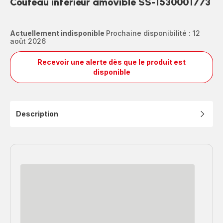
Couteau inférieur amovible SS-1530001773
Actuellement indisponible
Prochaine disponibilité : 12
août 2026
Recevoir une alerte dès que le produit est
Couteau
disponible
inférieur
amovible
SS-
1530001773
Description