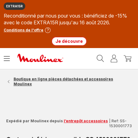
EXTRA15R
Reconditionné par nous pour vous : bénéficiez de -15%
avec le code EXTRA15R jusqu'au 16 août 2026.
Conditions de l'offre
Je découvre
Accueil
Ouvrir
Mon
Mon
Moulinex
le
compte
panie
menu
Boutique en ligne pièces détachées et accessoires
Moulinex
Expédié par Moulinex depuis
l’entrepôt accessoires
|
Ref: SS-
1530001773