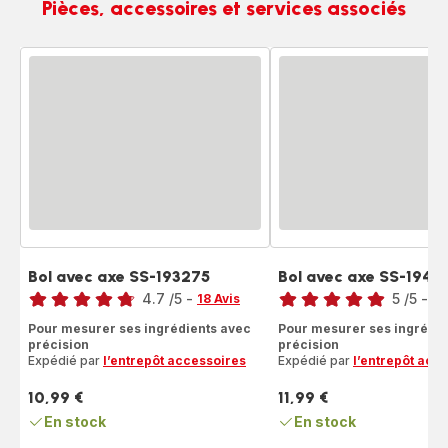
Pièces, accessoires et services associés
Bol avec axe SS-193275
Bol avec axe SS-1941
Note
Note
4.7
/5
-
5
/5
-
18 Avis
2 
ratings.4.7
Avis
Pour mesurer ses ingrédients avec
Pour mesurer ses ingrédie
5
précision
précision
étoiles
Expédié par
l’entrepôt accessoires
Expédié par
l’entrepôt acc
(moyenne)
10,99 €
11,99 €
Prix
Prix
En stock
En stock