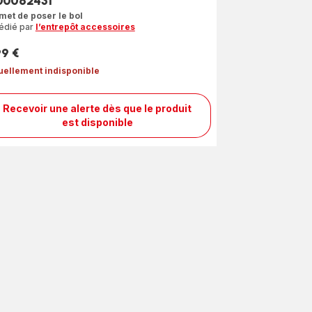
00062431
met de poser le bol
édié par
l’entrepôt accessoires
99 €
uellement indisponible
Recevoir une alerte dès que le produit
Élement
est disponible
inférieur
du
corps
SS-
9100062431