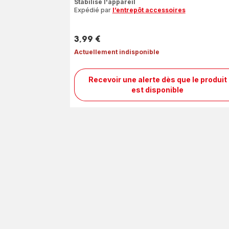
Stabilise l'appareil
Expédié par
l’entrepôt accessoires
3,99 €
Prix
Actuellement indisponible
Recevoir une alerte dès que le produit
Socle
est disponible
SS-
9100062432