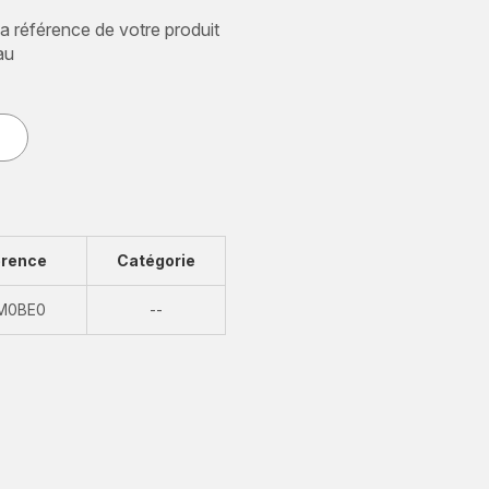
 la référence de votre produit
au
érence
Catégorie
Indisponible
M0BE0
--