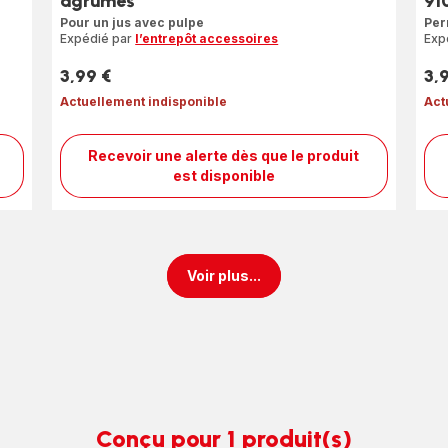
agrumes
91
Pour un jus avec pulpe
Per
Expédié par
l’entrepôt accessoires
Exp
3,99 €
3,
Prix
Prix
Actuellement indisponible
Act
Recevoir une alerte dès que le produit
Filtre
est disponible
SS-
9100062427
pour
presse-
agrumes
Voir plus...
Conçu pour 1 produit(s)