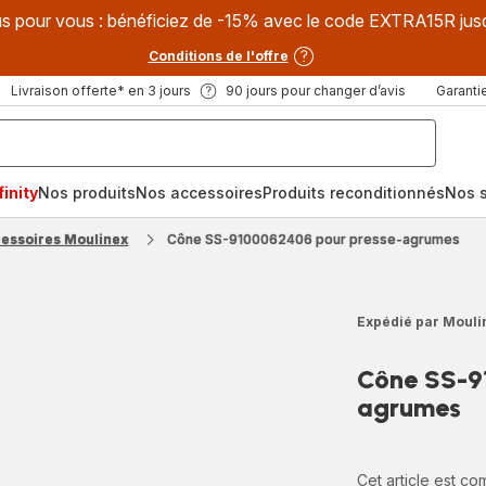
s pour vous : bénéficiez de -15% avec le code EXTRA15R jus
Conditions de l'offre
Livraison offerte* en 3 jours
90 jours pour changer d’avis
Garantie
inity
Nos produits
Nos accessoires
Produits reconditionnés
Nos s
cessoires Moulinex
Cône SS-9100062406 pour presse-agrumes
Expédié par Mouli
Cône SS-9
agrumes
Cet article est c