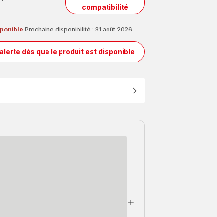
compatibilité
sponible
Prochaine disponibilité : 31 août 2026
alerte dès que le produit est disponible
Cône
SS-
9100062406
pour
presse-
agrumes