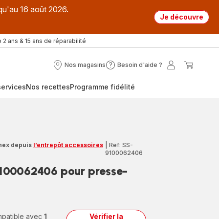
qu'au 16 août 2026.
Je découvre
 2 ans & 15 ans de réparabilité
Nos magasins
Besoin d'aide ?
Nos
Besoin
Mon
Mon
magasins
d'aide
compte
panier
ervices
Nos recettes
Programme fidélité
?
nex depuis
l’entrepôt accessoires
|
Ref: SS-
9100062406
100062406 pour presse-
ompatible avec
1
Vérifier la