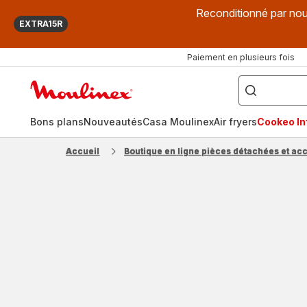
Reconditionné par nou
EXTRA15R
Paiement en plusieurs fois
["Que
recherchez-
Accueil
vous
?",
Moulinex
"Cookeo",
"Air
fryer",
Bons plans
Nouveautés
Casa Moulinex
Air fryers
Cookeo Inf
"Companion"]
Accueil
Boutique en ligne pièces détachées et ac