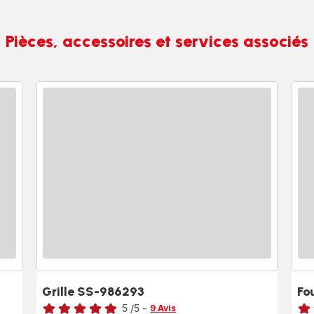
Pièces, accessoires et services associés
Grille SS-986293
Fo
Note
Note
5
/5
-
9 Avis