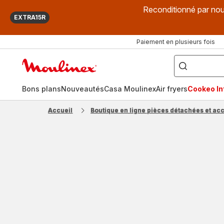
Reconditionné par nou
EXTRA15R
Paiement en plusieurs fois
["Que
recherchez-
Accueil
vous
?",
Moulinex
"Cookeo",
"Air
fryer",
Bons plans
Nouveautés
Casa Moulinex
Air fryers
Cookeo Inf
"Companion"]
Accueil
Boutique en ligne pièces détachées et ac