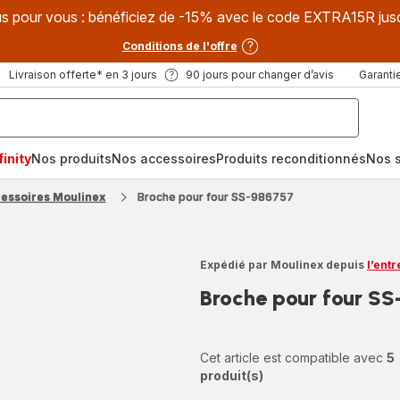
s pour vous : bénéficiez de -15% avec le code EXTRA15R jus
Conditions de l'offre
Livraison offerte* en 3 jours
90 jours pour changer d’avis
Garantie
inity
Nos produits
Nos accessoires
Produits reconditionnés
Nos s
cessoires Moulinex
Broche pour four SS-986757
Expédié par Moulinex depuis
l’ent
Broche pour four S
Cet article est compatible avec
5
produit(s)