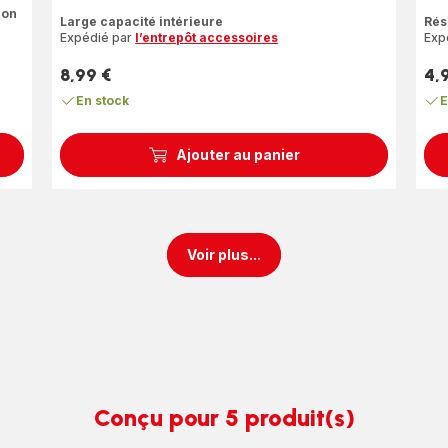
Avis
Avi
ion
Large capacité intérieure
Rés
5
5
Expédié par
l’entrepôt accessoires
Exp
étoiles
étoi
(moyenne)
(mo
8,99 €
4,
Prix
Prix
En stock
E
Ajouter au panier
Voir plus...
Conçu pour 5 produit(s)