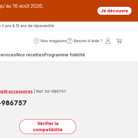
qu'au 16 août 2026.
Je découvre
 2 ans & 15 ans de réparabilité
Nos magasins
Besoin d'aide ?
Nos
Besoin
Mon
Mon
magasins
d'aide
compte
panier
ervices
Nos recettes
Programme fidélité
?
repôt accessoires
|
Ref: SS-986757
S-986757
Vérifier la
compatibilité