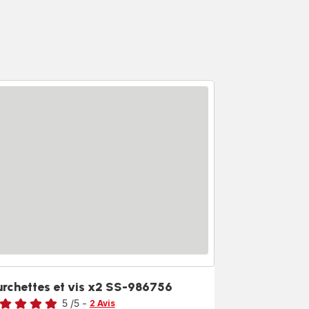
urchettes et vis x2 SS-986756
5
/5
-
2 Avis