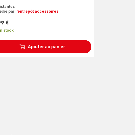
s
istantes
édié par
l’entrepôt accessoires
les
yenne)
99 €
n stock
Ajouter au panier