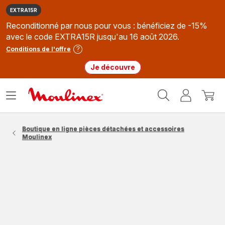
EXTRA15R
Reconditionné par nous pour vous : bénéficiez de -15%
avec le code EXTRA15R jusqu'au 16 août 2026.
Conditions de l'offre
Je découvre
Accueil
Ouvrir
Mon
Mon
Moulinex
le
compte
panie
menu
Boutique en ligne pièces détachées et accessoires
Moulinex