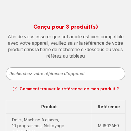
avec
MS-
couvercles
6538
XF60W0F0
Conçu pour 3 produit(s)
Afin de vous assurer que cet article est bien compatible
avec votre appareil, veuillez saisir la référence de votre
produit dans la barre de recherche ci-dessous ou vous
référez au tableau
Comment trouver la référence de mon produit ?
Produit
Référence
Dolci, Machine à glaces,
10 programmes, Nettoyage
MJ602AF0