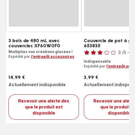
3 bols de 480 mL avec
Couvercle de pot à gl
couvercles XF60W0F0
653835
Note
Multipliez vos créations glacées !
3
/5
-
1 
Expédié par
l’entrepôt accessoires
Avis
Indispensable
3
Expédié par
l’entrepôt acc
étoiles
(moyenne)
14,99 €
3,99 €
Prix
Prix
Actuellement indisponible
Actuellement indisponi
Recevoir une alerte dès
Recevoir une alert
que le produit est
que le produit e
3
Couve
disponible
disponible
bols
de
de
pot
480
à
mL
glace