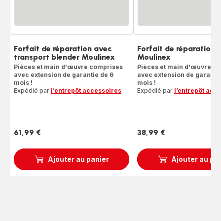
Forfait de réparation avec
Forfait de réparation 
transport blender Moulinex
Moulinex
Pièces et main d'œuvre comprises
Pièces et main d'œuvre c
avec extension de garantie de 6
avec extension de garantie
mois !
mois !
Expédié par
l’entrepôt accessoires
Expédié par
l’entrepôt acc
61,99 €
38,99 €
Prix
Prix
Ajouter au panier
Ajouter au pa