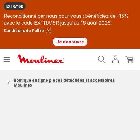
EXTRA15R
Reconditionné par nous pour vous : bénéficiez de -15%
avec le code EXTRA15R jusqu'au 16 août 2026.
Conditions de l'offre
Je découvre
Accueil
Ouvrir
Mon
Mon
Moulinex
le
compte
panie
menu
Boutique en ligne pièces détachées et accessoires
Moulinex