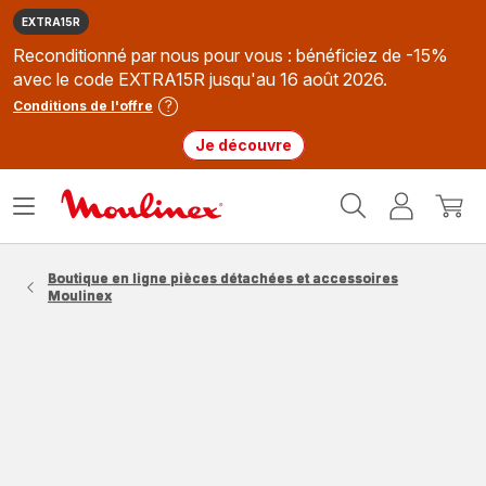
EXTRA15R
Reconditionné par nous pour vous : bénéficiez de -15%
avec le code EXTRA15R jusqu'au 16 août 2026.
Conditions de l'offre
Je découvre
Accueil
Ouvrir
Mon
Mon
Moulinex
le
compte
panie
menu
Boutique en ligne pièces détachées et accessoires
Moulinex