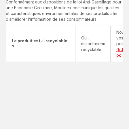
Conformément aux dispositions de la loi Anti-Gaspillage pour
une Economie Circulaire, Moulinex communique les qualités
et caractéristiques environnementales de ses produits afin
d’améliorer l’information de ses consommateurs.
Nous v
Oui,
vos pr
Le produit est-il recyclable
majoritairement
points
?
recyclable
(http
point-