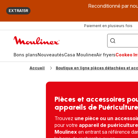
Reconditionné par nou
EXTRA15R
Paiement en plusieurs fois
["Que
recherchez-
Accueil
vous
?",
Moulinex
"Cookeo",
"Air
fryer",
Bons plans
Nouveautés
Casa Moulinex
Air fryers
Cookeo Inf
"Companion"]
Accueil
Boutique en ligne pièces détachées et ac
Pièces et accessoires po
appareils de Puériculture
Trouvez
une pièce ou un accessoi
pour votre
appareil de puériculture
Moulinex
en entrant sa référence da