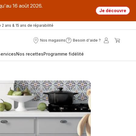
qu'au 16 août 2026.
Je découvre
 2 ans & 15 ans de réparabilité
Nos magasins
Besoin d'aide ?
Nos
Besoin
Mon
Mon
magasins
d'aide
compte
panier
ervices
Nos recettes
Programme fidélité
?