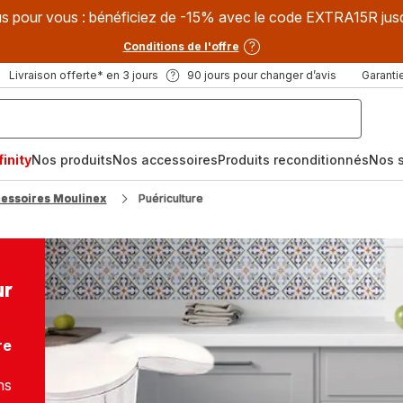
s pour vous : bénéficiez de -15% avec le code EXTRA15R jus
Conditions de l'offre
Livraison offerte* en 3 jours
90 jours pour changer d’avis
Garantie
inity
Nos produits
Nos accessoires
Produits reconditionnés
Nos s
cessoires Moulinex
Puériculture
ur
re
ns