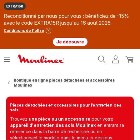
EXTRA15R
Reconditionné par nous pour vous : bénéficiez de -15%
avec le code EXTRA15R jusqu'au 16 août 2026.
Conditions de l'offre
Je découvre
Accueil
Ouvrir
Mon
Mon
Moulinex
le
compte
panie
menu
Boutique en ligne pièces détachées et accessoires
Moulinex
Pièces détachées et accessoires pour l'entretien des
sols
Trouvez
une pièce ou un accessoire
pour votre
appareil d'entretien des sols Moulinex
en entrant sa
référence dans la barre de recherche ou en
sélectionnant le modèle dans le menu ci-dessous.