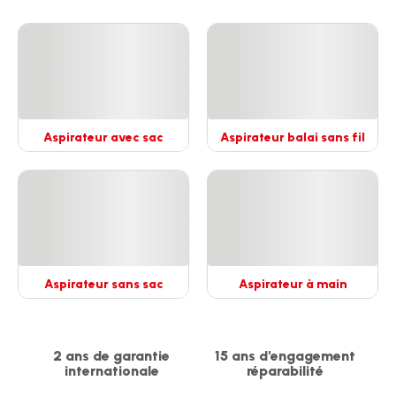
Aspirateur avec sac
Aspirateur balai sans fil
Voir
Voir
plus...
plus...
-
-
Aspirateur
Aspirateur
avec
balai
sac
sans
-
fil
-
Aspirateur sans sac
Aspirateur à main
Voir
Voir
plus...
plus...
-
-
Aspirateur
Aspirateur
2 ans de garantie
15 ans d'engagement
sans
à
internationale
réparabilité
sac
main