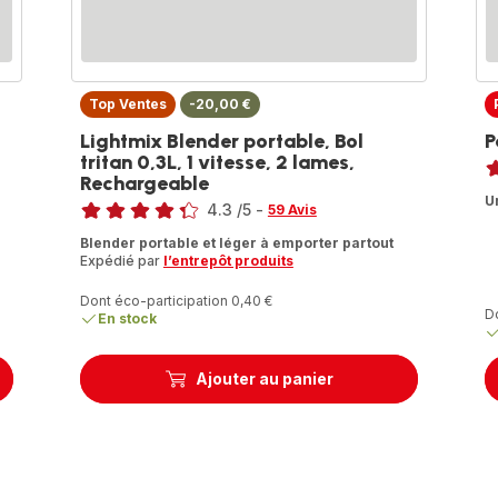
Top Ventes
-20,00 €
Lightmix Blender portable, Bol
P
No
tritan 0,3L, 1 vitesse, 2 lames,
Rechargeable
ra
Note
U
4.3
/5
-
59 Avis
ratings.4.3
Blender portable et léger à emporter partout
Expédié par
l’entrepôt produits
Dont éco-participation 0,40 €
D
En stock
Ajouter au panier