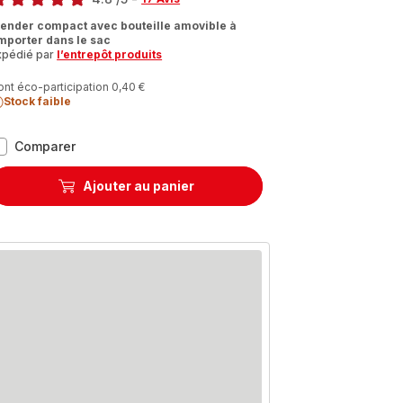
tings.4.8
lender compact avec bouteille amovible à
mporter dans le sac
xpédié par
l’entrepôt produits
ont éco-participation 0,40 €
Stock faible
Mix
Comparer
&
Move
Ajouter au panier
Mini
Blender,
Bol
plastique
tritan
0.8L,
300W,
1
vitesse,
4
lames