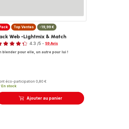
Pack
Top Ventes
-19,99 €
ack Web -Lightmix & Match
te
4.3
/5
-
59 Avis
tings.4.3
n blender pour elle, un autre pour lui !
ont éco-participation 0,80 €
En stock
Ajouter au panier