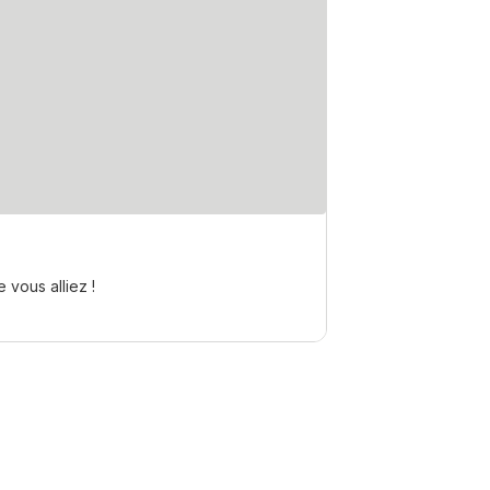
 vous alliez !
Prépar