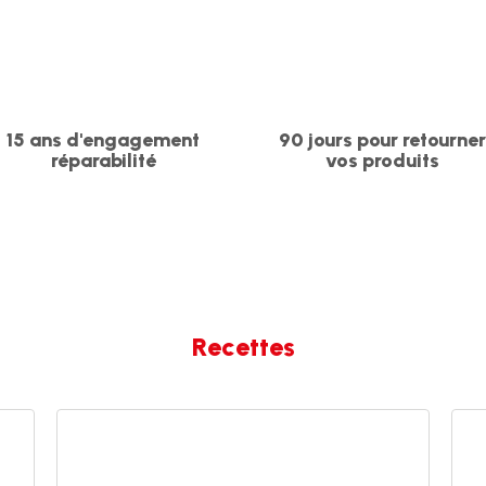
15 ans d'engagement
90 jours pour retourne
réparabilité
vos produits
Recettes
Smoothie
Sau
Soleil
Sals
des
Ver
Tropiques