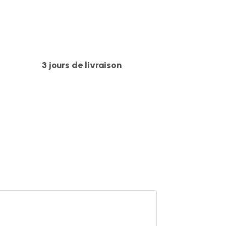
r
3 jours de livraison
ce
a
dé