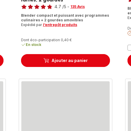
Note
ra
4.7
/5
-
135 Avis
B
ratings.4.7
e
Blender compact et puissant avec programmes
E
culinaires + 2 gourdes amovibles
Expédié par
l’entrepôt produits
D
Dont éco-participation 0,40 €
En stock
Ajouter au panier