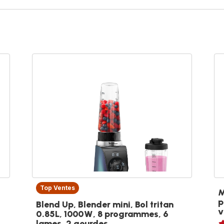
Top Ventes
M
p
Blend Up, Blender mini, Bol tritan
v
0.85L, 1000W, 8 programmes, 6
No
lames, 2 gourdes