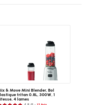
ix & Move Mini Blender, Bol
lastique tritan 0.8L, 300W, 1
itesse, 4 lames
te
4.8
/5
-
17 Avis