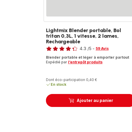
Lightmix Blender portable, Bol
tritan 0,3L, 1 vitesse, 2 lames,
Rechargeable
Note
4.3
/5
-
59 Avis
ratings.4.3
Blender portable et léger à emporter partout
Expédié par
l’entrepôt produits
Dont éco-participation 0,40 €
En stock
Ajouter au panier