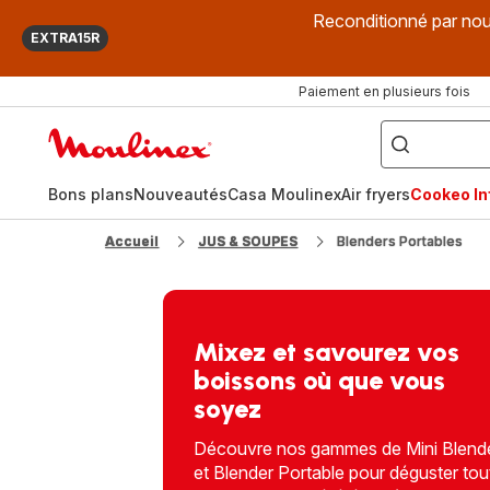
Reconditionné par nou
EXTRA15R
Paiement en plusieurs fois
["Que
recherchez-
Accueil
vous
?",
Moulinex
"Cookeo",
"Air
fryer",
Bons plans
Nouveautés
Casa Moulinex
Air fryers
Cookeo Inf
"Companion"]
Accueil
JUS & SOUPES
Blenders Portables
Mixez et savourez vos
boissons où que vous
soyez
Découvre nos gammes de Mini Blend
et Blender Portable pour déguster tou