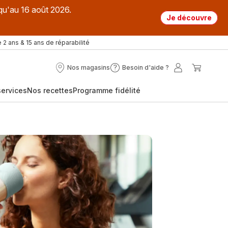
qu'au 16 août 2026.
Je découvre
 2 ans & 15 ans de réparabilité
Nos magasins
Besoin d'aide ?
Nos
Besoin
Mon
Mon
magasins
d'aide
compte
panier
ervices
Nos recettes
Programme fidélité
?