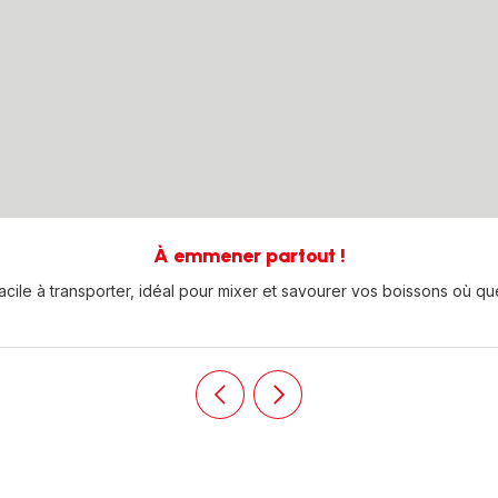
À emmener partout !
cile à transporter, idéal pour mixer et savourer vos boissons où que
Précédent
Suivant
Push
Push
slider
slider