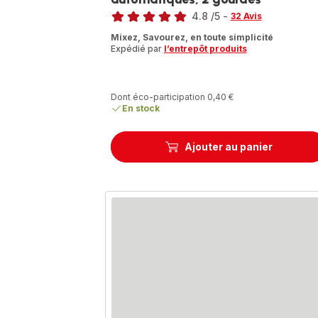
Note
4.8
/5
-
32 Avis
ratings.4.8
Mixez, Savourez, en toute simplicité
Expédié par
l’entrepôt produits
Dont éco-participation 0,40 €
En stock
Ajouter au panier